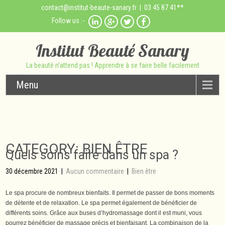
contact@institut-beaute-sanary.fr
| 03 45 87 41**
Follow us :-
Institut Beauté Sanary
La beauté n'attend pas ! Apprendre à se faire belle facilement
Menu
CATEGORY: BIEN ÊTRE
Quels soins faire dans un spa ?
30 décembre 2021
|
Aucun commentaire
|
Bien être
Le spa procure de nombreux bienfaits. Il permet de passer de bons moments
de détente et de relaxation. Le spa permet également de bénéficier de
différents soins. Grâce aux buses d’hydromassage dont il est muni, vous
pourrez bénéficier de massage précis et bienfaisant. La combinaison de la