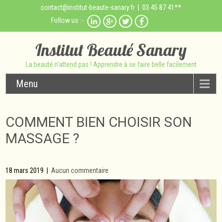
contact@institut-beaute-sanary.fr
| 03 45 87 41**
Follow us :-
Institut Beauté Sanary
La beauté n'attend pas ! Apprendre à se faire belle facilement
Menu
COMMENT BIEN CHOISIR SON
MASSAGE ?
18 mars 2019
|
Aucun commentaire