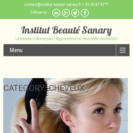
contact@institut-beaute-sanary.fr
| 03 45 87 41**
Follow us :-
Institut Beauté Sanary
La beauté n'attend pas ! Apprendre à se faire belle facilement
Menu
CATEGORY: CHEVEUX