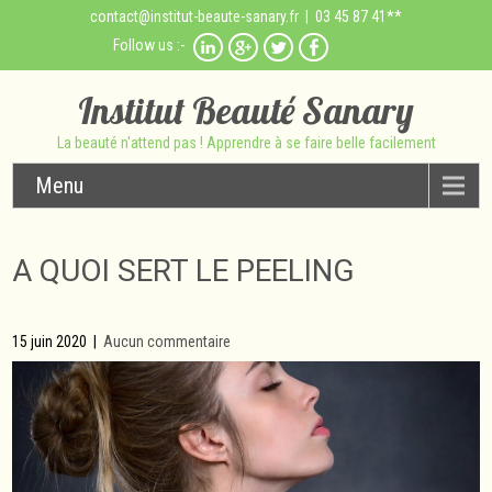
contact@institut-beaute-sanary.fr
| 03 45 87 41**
Follow us :-
Institut Beauté Sanary
La beauté n'attend pas ! Apprendre à se faire belle facilement
Menu
A QUOI SERT LE PEELING
15 juin 2020
|
Aucun commentaire