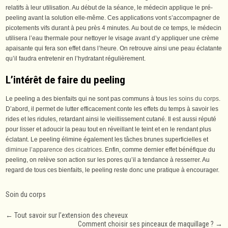
relatifs à leur utilisation. Au début de la séance, le médecin applique le pré-
peeling avant la solution elle-même. Ces applications vont s’accompagner de
picotements vifs durant à peu près 4 minutes. Au bout de ce temps, le médecin
utilisera l’eau thermale pour nettoyer le visage avant d’y appliquer une crème
apaisante qui fera son effet dans l’heure. On retrouve ainsi une peau éclatante
qu’il faudra entretenir en l’hydratant régulièrement.
L’intérêt de faire du peeling
Le peeling a des bienfaits qui ne sont pas communs à tous
les soins du corps
.
D’abord, il permet de lutter efficacement conte les effets du temps à savoir les
rides et les ridules, retardant ainsi le vieillissement cutané. Il est aussi réputé
pour lisser et adoucir la peau tout en réveillant le teint et en le rendant plus
éclatant. Le peeling élimine également les tâches brunes superficielles et
diminue l’apparence des cicatrices
. Enfin, comme dernier effet bénéfique du
peeling, on relève son action sur les pores qu’il a tendance à resserrer. Au
regard de tous ces bienfaits, le peeling reste donc une pratique à encourager.
Soin du corps
Post
←
Tout savoir sur l’extension des cheveux
Comment choisir ses pinceaux de maquillage ?
→