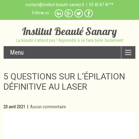
contact@institut-beaute-sanary.fr
| 03 45 87 41**
Follow us :-
Institut Beauté Sanary
La beauté n'attend pas ! Apprendre à se faire belle facilement
Menu
5 QUESTIONS SUR L’ÉPILATION
DÉFINITIVE AU LASER
20 avril 2021
|
Aucun commentaire