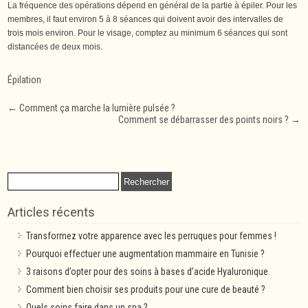
La fréquence des opérations dépend en général de la partie à épiler. Pour les
membres, il faut environ 5 à 8 séances qui doivent avoir des intervalles de
trois mois environ. Pour le visage, comptez au minimum 6 séances qui sont
distancées de deux mois.
Épilation
Post
←
Comment ça marche la lumière pulsée ?
Comment se débarrasser des points noirs ?
→
navigation
Rechercher :
Articles récents
Transformez votre apparence avec les perruques pour femmes !
Pourquoi effectuer une augmentation mammaire en Tunisie ?
3 raisons d’opter pour des soins à bases d’acide Hyaluronique.
Comment bien choisir ses produits pour une cure de beauté ?
Quels soins faire dans un spa ?